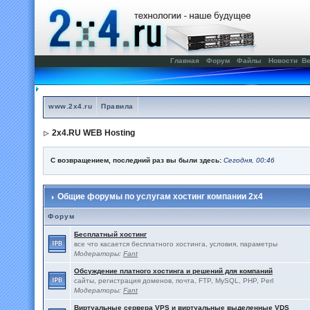
Главная
Форум
Файлы
Новости
Ве
www.2x4.ru
Правила
2x4.RU WEB Hosting
С возвращением, последний раз вы были здесь:
Сегодня, 00:46
Общие форумы по услугам хостинг компании 2x4
Форум
Бесплатный хостинг
все что касается бесплатного хостинга, условия, параметры
Модераторы:
Fant
Обсуждение платного хостинга и решений для компаний
сайты, регистрация доменов, почта, FTP, MySQL, PHP, Perl
Модераторы:
Fant
Виртуальные сервера VPS и виртуальные выделенные VDS