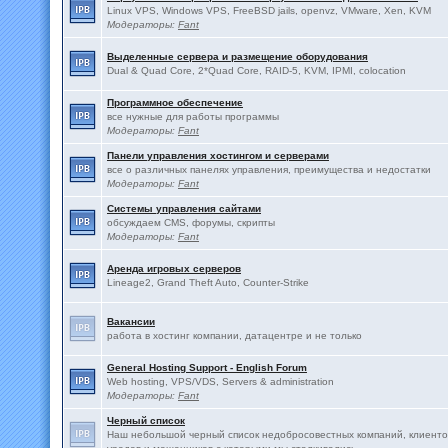
Linux VPS, Windows VPS, FreeBSD jails, openvz, VMware, Xen, KVM
Модераторы:
Fant
Выделенные сервера и размещение оборудования
Dual & Quad Core, 2*Quad Core, RAID-5, KVM, IPMI, colocation
Программное обеспечение
все нужные для работы программы
Модераторы:
Fant
Панели управления хостингом и серверами
все о различных панелях управления, преимущества и недостатки
Модераторы:
Fant
Системы управления сайтами
обсуждаем CMS, форумы, скрипты
Модераторы:
Fant
Аренда игровых серверов
Lineage2, Grand Theft Auto, Counter-Strike
Вакансии
работа в хостинг компании, датацентре и не только
General Hosting Support - English Forum
Web hosting, VPS/VDS, Servers & administration
Модераторы:
Fant
Черный список
Наш небольшой черный список недобросовестных компаний, клиенто