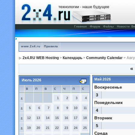
Главная
Форум
Файлы
Новости
Ве
www.2x4.ru
Правила
2x4.RU WEB Hosting
>
Календарь
>
Community Calendar
> Авгу
«
Май 2026
Июль 2026
Воскресенье
В
П
В
С
Ч
П
С
3
»
1
2
3
4
Понедельник
»
5
6
7
8
9
10
11
4
Вторник
»
12
13
14
15
16
17
18
5
»
19
20
21
22
23
24
25
Среда