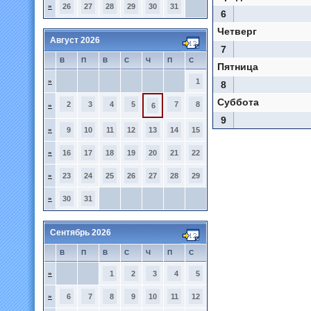
»
26
27
28
29
30
31
6
Четверг
Август 2026
7
В
П
В
С
Ч
П
С
Пятница
»
1
8
Суббота
2
3
4
5
7
8
»
6
9
»
9
10
11
12
13
14
15
»
16
17
18
19
20
21
22
»
23
24
25
26
27
28
29
»
30
31
Сентябрь 2026
В
П
В
С
Ч
П
С
»
1
2
3
4
5
»
6
7
8
9
10
11
12