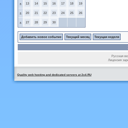
»
13
14
15
16
17
18
19
»
20
21
22
23
24
25
26
»
27
28
29
30
Добавить новое событие
Текущий месяц
Текущая неделя
Русская вер
Лицензия зар
Quality web hosting and dedicated servers at 2x4.RU