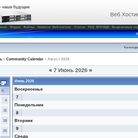
Веб Хости
вная
Форум
Файлы
Новости
Веб-хостинг
Статьи
FAQ
ВПС/ВДС
Выделенные се
Х
Календ
ь
>
Community Calendar
> Август 2026
«
7 Июнь 2026
»
Июнь 2026
Воскресенье
С
7
4
Понедельник
11
8
Вторник
18
9
25
Среда