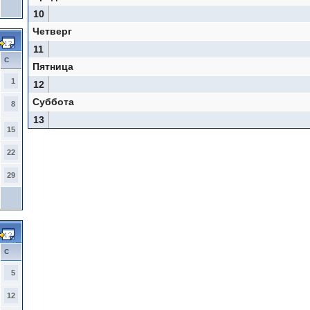
10
Четверг
11
С
Пятница
1
12
Суббота
8
13
15
22
29
С
5
12