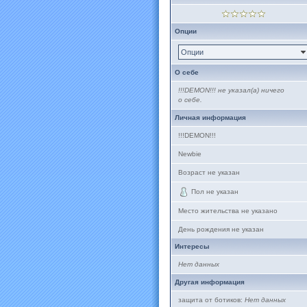
Опции
Опции
О себе
!!!DEMON!!! не указал(а) ничего
о себе.
Личная информация
!!!DEMON!!!
Newbie
Возраст не указан
Пол не указан
Место жительства не указано
День рождения не указан
Интересы
Нет данных
Другая информация
защита от ботиков:
Нет данных