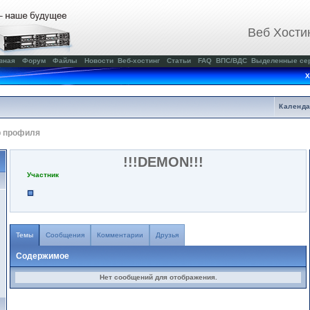
Веб Хости
вная
Форум
Файлы
Новости
Веб-хостинг
Статьи
FAQ
ВПС/ВДС
Выделенные се
Х
Календ
р профиля
!!!DEMON!!!
Участник
Темы
Сообщения
Комментарии
Друзья
Содержимое
Нет сообщений для отображения.