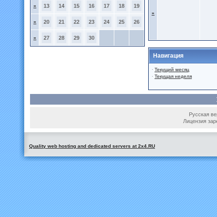
»
13
14
15
16
17
18
19
»
»
20
21
22
23
24
25
26
»
27
28
29
30
Навигация
·
Текущий месяц
·
Текущая неделя
Русская вер
Лицензия зар
Quality web hosting and dedicated servers at 2x4.RU