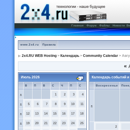
Главная
Форум
Файлы
Новости
Ве
www.2x4.ru
Правила
2x4.RU WEB Hosting
>
Календарь
>
Community Calendar
> Авгу
«
А
Июль 2026
Календарь событий и
В
П
В
С
Ч
П
С
Воскресенье
Поне
»
1
2
3
4
»
5
6
7
8
9
10
11
»
»
12
13
14
15
16
17
18
»
19
20
21
22
23
24
25
2