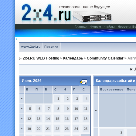
Главная
Форум
Файлы
Новости
Ве
www.2x4.ru
Правила
2x4.RU WEB Hosting
>
Календарь
>
Community Calendar
> Авгу
«
А
Июль 2026
Календарь событий и
В
П
В
С
Ч
П
С
Воскресенье
Поне
»
1
2
3
4
»
5
6
7
8
9
10
11
»
»
12
13
14
15
16
17
18
»
19
20
21
22
23
24
25
2