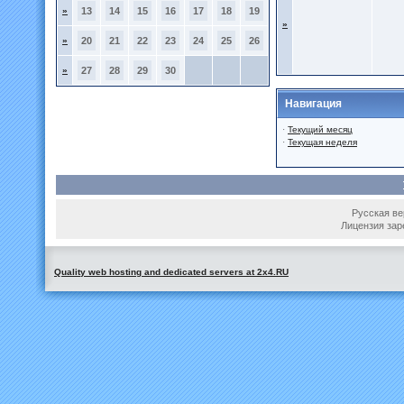
»
13
14
15
16
17
18
19
»
»
20
21
22
23
24
25
26
»
27
28
29
30
Навигация
·
Текущий месяц
·
Текущая неделя
Русская вер
Лицензия зар
Quality web hosting and dedicated servers at 2x4.RU