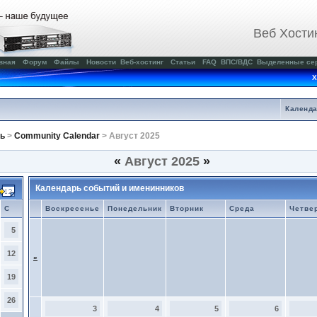
Веб Хости
вная
Форум
Файлы
Новости
Веб-хостинг
Статьи
FAQ
ВПС/ВДС
Выделенные се
Х
Календ
ь
>
Community Calendar
> Август 2025
«
Август 2025
»
Календарь событий и именинников
С
Воскресенье
Понедельник
Вторник
Среда
Четве
5
12
»
19
26
3
4
5
6