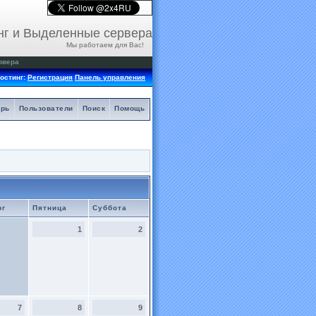
нг и Выделенные сервера
Мы работаем для Вас!
рвера
остинг:
Регистрация
Панель управления
арь
Пользователи
Поиск
Помощь
рг
Пятница
Суббота
1
2
7
8
9