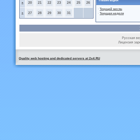
Навигация
»
20
21
22
23
24
25
26
·
Текущий месяц
»
27
28
29
30
31
·
Текущая неделя
Русская вер
Лицензия зар
Quality web hosting and dedicated servers at 2x4.RU