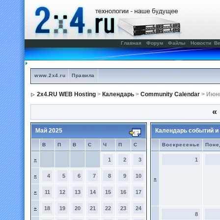
Главная
Форум
Файлы
Новости
Ве
www.2x4.ru
Правила
2x4.RU WEB Hosting
>
Календарь
>
Community Calendar
> Июн
«
Май 2025
Календарь событий и
В
П
В
С
Ч
П
С
Воскресенье
Поне
»
1
2
3
1
»
4
5
6
7
8
9
10
»
»
11
12
13
14
15
16
17
»
18
19
20
21
22
23
24
8