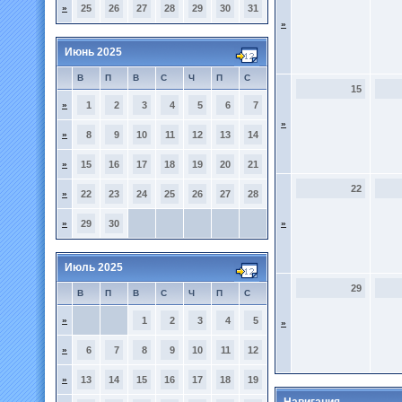
»
25
26
27
28
29
30
31
»
Июнь 2025
В
П
В
С
Ч
П
С
15
»
1
2
3
4
5
6
7
»
»
8
9
10
11
12
13
14
»
15
16
17
18
19
20
21
22
»
22
23
24
25
26
27
28
»
29
30
»
Июль 2025
29
В
П
В
С
Ч
П
С
»
1
2
3
4
5
»
»
6
7
8
9
10
11
12
»
13
14
15
16
17
18
19