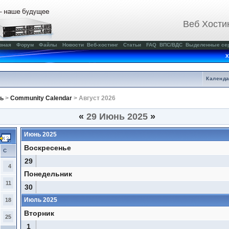
Веб Хости
вная
Форум
Файлы
Новости
Веб-хостинг
Статьи
FAQ
ВПС/ВДС
Выделенные се
Х
Календ
ь
>
Community Calendar
> Август 2026
«
29 Июнь 2025
»
Июнь 2025
Воскресенье
С
29
4
Понедельник
11
30
Июль 2025
18
Вторник
25
1