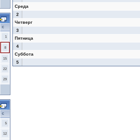
Среда
2
Четверг
С
3
1
Пятница
4
8
Суббота
15
5
22
29
С
5
12