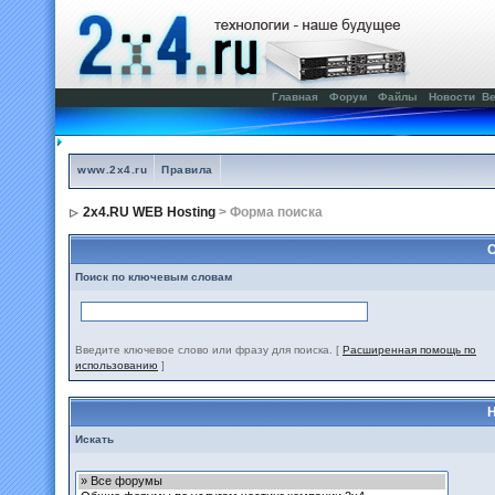
Главная
Форум
Файлы
Новости
Ве
www.2x4.ru
Правила
2x4.RU WEB Hosting
> Форма поиска
С
Поиск по ключевым словам
Введите ключевое слово или фразу для поиска.
[
Расширенная помощь по
использованию
]
Н
Искать