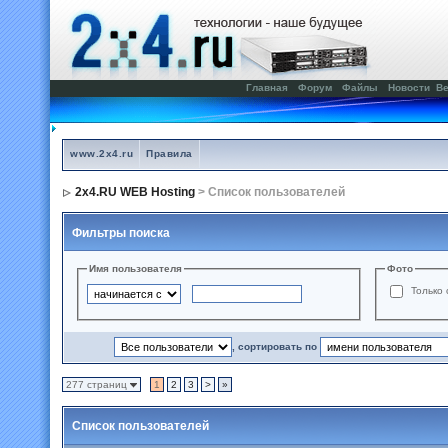
Главная
Форум
Файлы
Новости
Ве
www.2x4.ru
Правила
2x4.RU WEB Hosting
> Список пользователей
Фильтры поиска
Имя пользователя
Фото
Только 
, сортировать по
277 страниц
1
2
3
>
»
Список пользователей