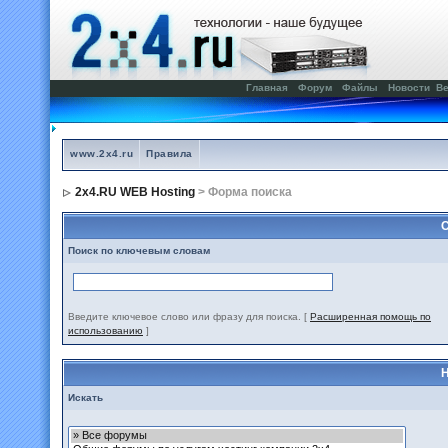
Главная
Форум
Файлы
Новости
Ве
www.2x4.ru
Правила
2x4.RU WEB Hosting
> Форма поиска
С
Поиск по ключевым словам
Введите ключевое слово или фразу для поиска.
[
Расширенная помощь по
использованию
]
Н
Искать