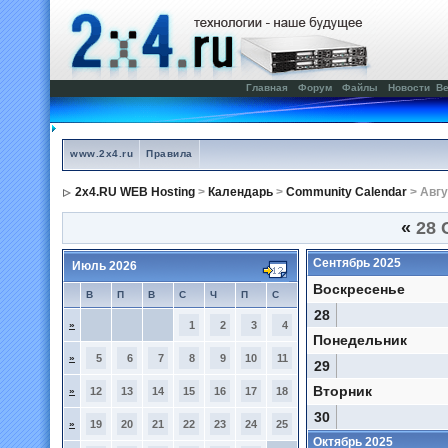
Главная
Форум
Файлы
Новости
Ве
www.2x4.ru
Правила
2x4.RU WEB Hosting
>
Календарь
>
Community Calendar
> Авгу
«
28 
Сентябрь 2025
Июль 2026
Воскресенье
В
П
В
С
Ч
П
С
28
»
1
2
3
4
Понедельник
»
5
6
7
8
9
10
11
29
Вторник
»
12
13
14
15
16
17
18
30
»
19
20
21
22
23
24
25
Октябрь 2025