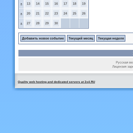
»
13
14
15
16
17
18
19
»
20
21
22
23
24
25
26
»
27
28
29
30
Добавить новое событие
Текущий месяц
Текущая неделя
Русская вер
Лицензия зар
Quality web hosting and dedicated servers at 2x4.RU