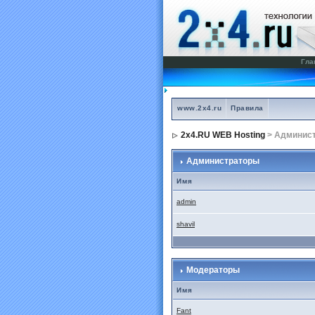
Гла
www.2x4.ru
Правила
2x4.RU WEB Hosting
> Админис
Администраторы
Имя
admin
shavil
Модераторы
Имя
Fant