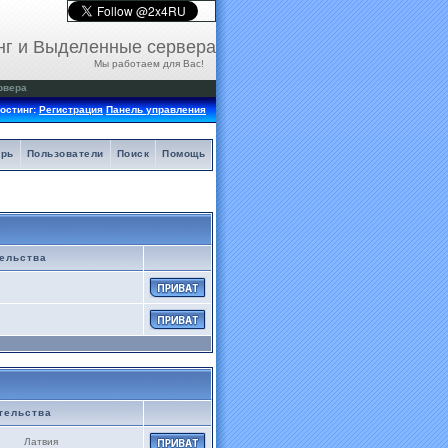
нг и Выделенные сервера
Мы работаем для Вас!
рвера
остинг:
Регистрация
Панель управления
арь
Пользователи
Поиск
Помощь
ельства
тельства
Латвия