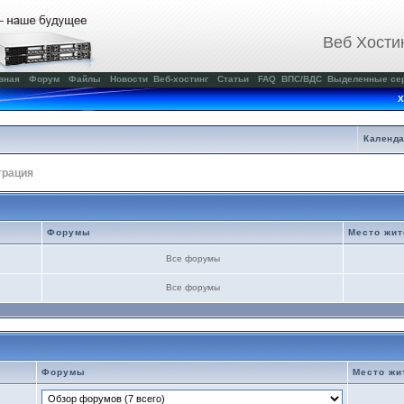
Веб Хости
вная
Форум
Файлы
Новости
Веб-хостинг
Статьи
FAQ
ВПС/ВДС
Выделенные се
Х
Календ
трация
Форумы
Место жит
Все форумы
Все форумы
Форумы
Место жи