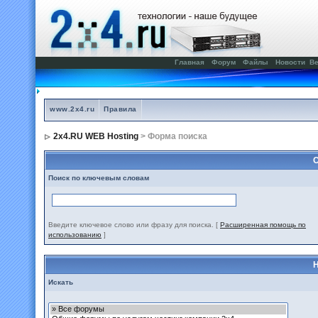
Главная
Форум
Файлы
Новости
Ве
www.2x4.ru
Правила
2x4.RU WEB Hosting
> Форма поиска
С
Поиск по ключевым словам
Введите ключевое слово или фразу для поиска.
[
Расширенная помощь по
использованию
]
Н
Искать