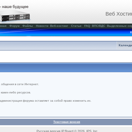
Веб Хости
вная
Форум
Файлы
Новости
Веб-хостинг
Статьи
FAQ
ВПС/ВДС
Выделенные се
Х
Календ
 общения в сети Интернет.
каких-либо ресурсов.
администрация форума оставляет за собой право изменить их.
Текстовая версия
Русская версия IP.Board © 2026 IPS, Inc.