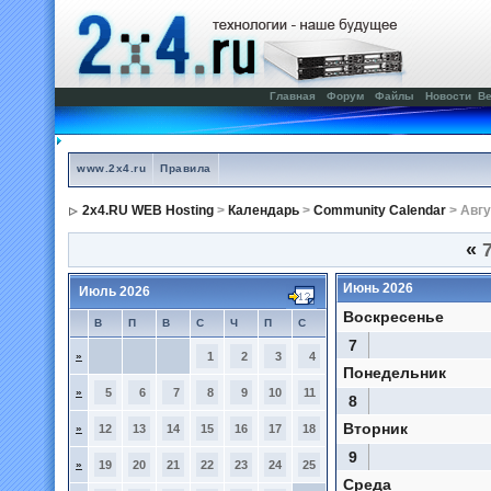
Главная
Форум
Файлы
Новости
Ве
www.2x4.ru
Правила
2x4.RU WEB Hosting
>
Календарь
>
Community Calendar
> Авгу
«
7
Июнь 2026
Июль 2026
Воскресенье
В
П
В
С
Ч
П
С
7
»
1
2
3
4
Понедельник
»
5
6
7
8
9
10
11
8
Вторник
»
12
13
14
15
16
17
18
9
»
19
20
21
22
23
24
25
Среда