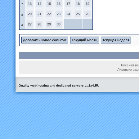
»
13
14
15
16
17
18
19
»
20
21
22
23
24
25
26
»
27
28
29
30
Добавить новое событие
Текущий месяц
Текущая неделя
Русская вер
Лицензия зар
Quality web hosting and dedicated servers at 2x4.RU