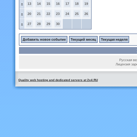
»
13
14
15
16
17
18
19
»
20
21
22
23
24
25
26
»
27
28
29
30
Добавить новое событие
Текущий месяц
Текущая неделя
Русская вер
Лицензия зар
Quality web hosting and dedicated servers at 2x4.RU