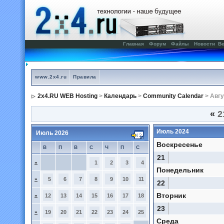
Главная
Форум
Файлы
Новости
Ве
www.2x4.ru
Правила
2x4.RU WEB Hosting
>
Календарь
>
Community Calendar
> Авгу
«
2
Июль 2024
Июль 2026
Воскресенье
В
П
В
С
Ч
П
С
21
»
1
2
3
4
Понедельник
»
5
6
7
8
9
10
11
22
Вторник
»
12
13
14
15
16
17
18
23
»
19
20
21
22
23
24
25
Среда