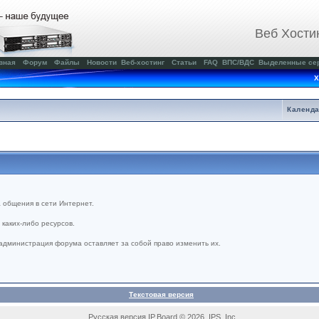
Веб Хости
вная
Форум
Файлы
Новости
Веб-хостинг
Статьи
FAQ
ВПС/ВДС
Выделенные се
Х
Календ
 общения в сети Интернет.
каких-либо ресурсов.
администрация форума оставляет за собой право изменить их.
Текстовая версия
Русская версия IP.Board © 2026 IPS, Inc.