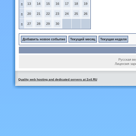
»
13
14
15
16
17
18
19
»
20
21
22
23
24
25
26
»
27
28
29
30
Добавить новое событие
Текущий месяц
Текущая неделя
Русская вер
Лицензия зар
Quality web hosting and dedicated servers at 2x4.RU