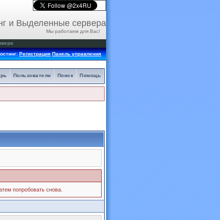
нг и Выделенные сервера
Мы работаем для Вас!
рвера
остинг:
Регистрация
Панель управления
арь
Пользователи
Поиск
Помощь
затем попробовать снова.