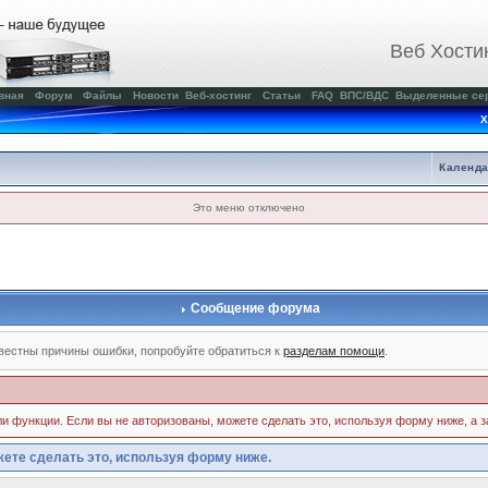
Веб Хости
вная
Форум
Файлы
Новости
Веб-хостинг
Статьи
FAQ
ВПС/ВДС
Выделенные се
Х
Календ
Это меню отключено
Сообщение форума
вестны причины ошибки, попробуйте обратиться к
разделам помощи
.
или функции. Если вы не авторизованы, можете сделать это, используя форму ниже, а 
ете сделать это, используя форму ниже.