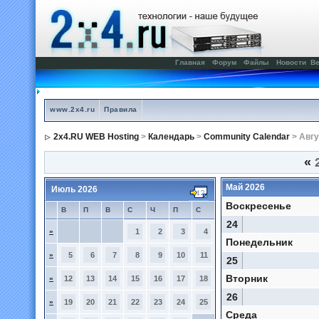
Главная
Форум
Файлы
Новости
Ве
www.2x4.ru
Правила
2x4.RU WEB Hosting
>
Календарь
>
Community Calendar
> Авгу
«
2
Май 2026
Июль 2026
Воскресенье
В
П
В
С
Ч
П
С
24
»
1
2
3
4
Понедельник
»
5
6
7
8
9
10
11
25
Вторник
»
12
13
14
15
16
17
18
26
»
19
20
21
22
23
24
25
Среда