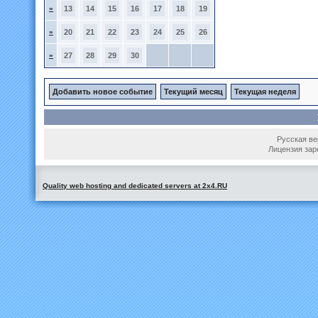
»
13
14
15
16
17
18
19
»
20
21
22
23
24
25
26
»
27
28
29
30
Добавить новое событие
Текущий месяц
Текущая неделя
Русская вер
Лицензия зар
Quality web hosting and dedicated servers at 2x4.RU