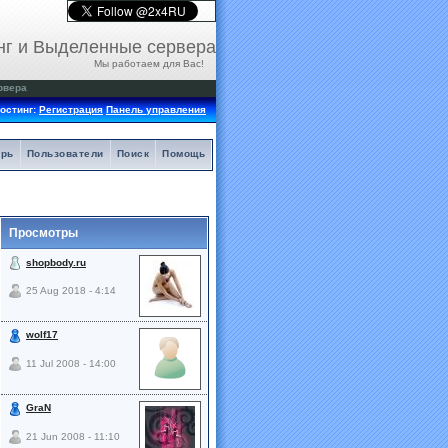
нг и Выделенные сервера
Мы работаем для Вас!
рвера
остинг:
Регистрация
Панель управления
арь
Пользователи
Поиск
Помощь
Просмотры
shopbody.ru
25 Aug 2018 - 4:14
wolf17
11 Jul 2008 - 14:00
GraN
21 Jun 2008 - 11:10