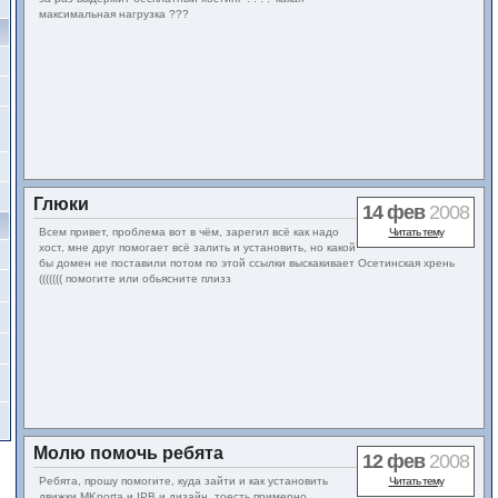
максимальная нагрузка ???
Глюки
14 фев
2008
Всем привет, проблема вот в чём, зарегил всё как надо
Читать тему
хост, мне друг помогает всё залить и установить, но какой
бы домен не поставили потом по этой ссылки выскакивает Осетинская хрень
((((((( помогите или обьясните плизз
Молю помочь ребята
12 фев
2008
Ребята, прошу помогите, куда зайти и как установить
Читать тему
движки MKporta и IPB и дизайн, тоесть примерно