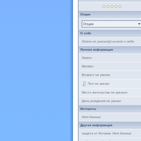
Опции
Опции
О себе
Sistem не указал(а) ничего о себе.
Личная информация
Sistem
Member
Возраст не указан
Пол не указан
Место жительства не указано
День рождения не указан
Интересы
Нет данных
Другая информация
защита от ботиков:
Нет данных