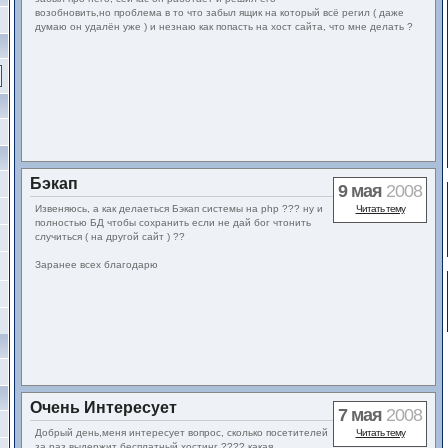
возобновить,но проблема в то что забыл ящик на который всё регил ( даже
думаю он удалён уже ) и незнаю как попасть на хост сайта, что мне делать ?
Бэкап
9 мая
2008
Извеняюсь, а как делаеться Бэкап системы на php ??? ну и
Читать тему
полностью БД чтобы сохранить если не дай бог чтонить
случиться ( на другой сайт ) ??
Заранее всех благодарю
Очень Интересует
7 мая
2008
Добрый день,меня интересует вопрос, сколько посетителей
Читать тему
за раз выдержит бесплатный хостинг ???? какая