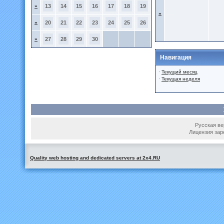
»
13
14
15
16
17
18
19
»
»
20
21
22
23
24
25
26
»
27
28
29
30
Навигация
·
Текущий месяц
·
Текущая неделя
Русская вер
Лицензия зар
Quality web hosting and dedicated servers at 2x4.RU