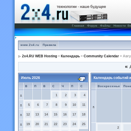
Главная
Форум
Файлы
Новости
Ве
www.2x4.ru
Правила
2x4.RU WEB Hosting
>
Календарь
>
Community Calendar
> Авгу
«
А
Июль 2026
Календарь событий 
В
П
В
С
Ч
П
С
Воскресенье
Пон
»
1
2
3
4
»
5
6
7
8
9
10
11
»
»
12
13
14
15
16
17
18
»
19
20
21
22
23
24
25
2