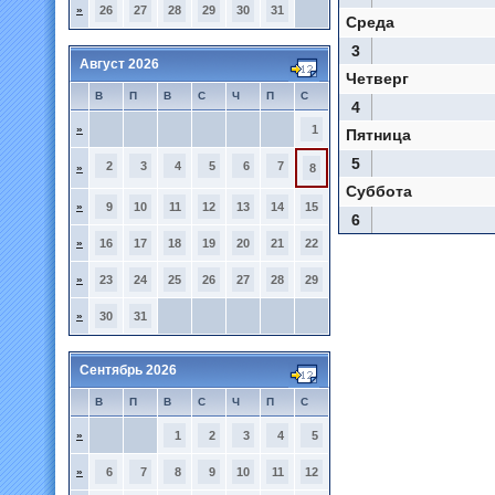
»
26
27
28
29
30
31
Среда
3
Август 2026
Четверг
В
П
В
С
Ч
П
С
4
»
1
Пятница
5
2
3
4
5
6
7
»
8
Суббота
»
9
10
11
12
13
14
15
6
»
16
17
18
19
20
21
22
»
23
24
25
26
27
28
29
»
30
31
Сентябрь 2026
В
П
В
С
Ч
П
С
»
1
2
3
4
5
»
6
7
8
9
10
11
12