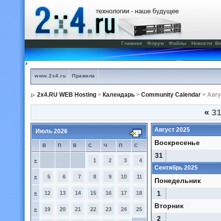
Главная
Форум
Файлы
Новости
Ве
www.2x4.ru
Правила
2x4.RU WEB Hosting
>
Календарь
>
Community Calendar
> Авгу
«
31
Август 2025
Июль 2026
Воскресенье
В
П
В
С
Ч
П
С
31
»
1
2
3
4
Сентябрь 2025
»
5
6
7
8
9
10
11
Понедельник
1
»
12
13
14
15
16
17
18
Вторник
»
19
20
21
22
23
24
25
2