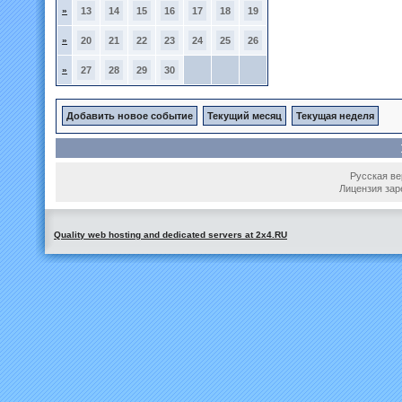
»
13
14
15
16
17
18
19
»
20
21
22
23
24
25
26
»
27
28
29
30
Добавить новое событие
Текущий месяц
Текущая неделя
Русская вер
Лицензия зар
Quality web hosting and dedicated servers at 2x4.RU