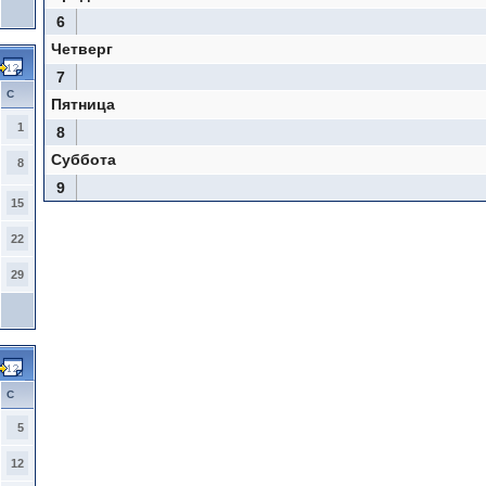
6
Четверг
7
С
Пятница
1
8
Суббота
8
9
15
22
29
С
5
12