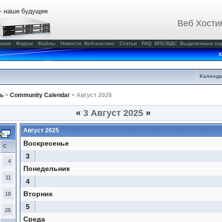
Веб Хости
вная
Форум
Файлы
Новости
Веб-хостинг
Статьи
FAQ
ВПС/ВДС
Выделенные се
Х
Календ
ь
>
Community Calendar
> Август 2026
«
3 Август 2025
»
Август 2025
Воскресенье
С
3
4
Понедельник
11
4
Вторник
18
5
25
Среда