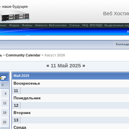
Веб Хости
вная
Форум
Файлы
Новости
Веб-хостинг
Статьи
FAQ
ВПС/ВДС
Выделенные се
Х
Календ
ь
>
Community Calendar
> Август 2026
«
11 Май 2025
»
Май 2025
Воскресенье
С
11
4
Понедельник
11
12
Вторник
18
13
25
Среда