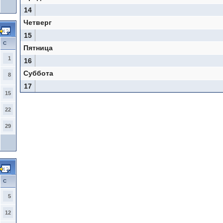
14
Четверг
15
С
Пятница
1
16
Суббота
8
17
15
22
29
С
5
12