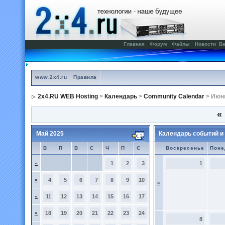
Главная
Форум
Файлы
Новости
Ве
www.2x4.ru
Правила
2x4.RU WEB Hosting
>
Календарь
>
Community Calendar
> Июн
«
Май 2025
Календарь событий и
В
П
В
С
Ч
П
С
Воскресенье
Поне
»
1
2
3
1
»
4
5
6
7
8
9
10
»
»
11
12
13
14
15
16
17
»
18
19
20
21
22
23
24
8