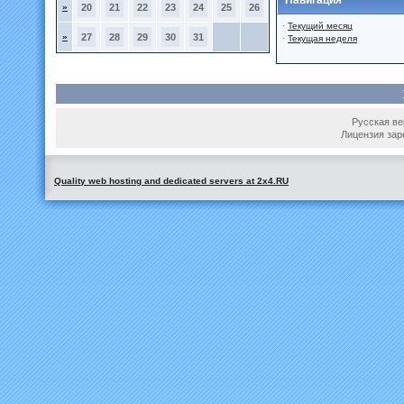
Навигация
»
20
21
22
23
24
25
26
·
Текущий месяц
»
27
28
29
30
31
·
Текущая неделя
Русская вер
Лицензия зар
Quality web hosting and dedicated servers at 2x4.RU