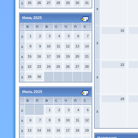
»
25
26
27
28
29
30
31
»
Июнь 2025
В
П
В
С
Ч
П
С
15
»
1
2
3
4
5
6
7
»
»
8
9
10
11
12
13
14
»
15
16
17
18
19
20
21
22
»
22
23
24
25
26
27
28
»
29
30
»
Июль 2025
29
В
П
В
С
Ч
П
С
»
1
2
3
4
5
»
»
6
7
8
9
10
11
12
»
13
14
15
16
17
18
19