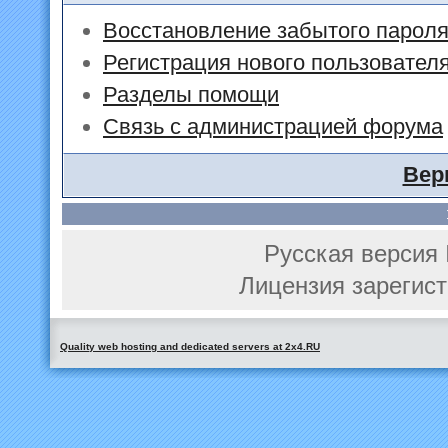
Восстановление забытого парол
Регистрация нового пользовател
Разделы помощи
Связь с администрацией форума
Вер
Русская версия 
Лицензия зарегист
Quality web hosting and dedicated servers at 2x4.RU