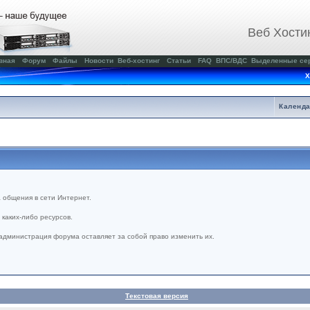
Веб Хости
вная
Форум
Файлы
Новости
Веб-хостинг
Статьи
FAQ
ВПС/ВДС
Выделенные се
Х
Календ
 общения в сети Интернет.
каких-либо ресурсов.
администрация форума оставляет за собой право изменить их.
Текстовая версия