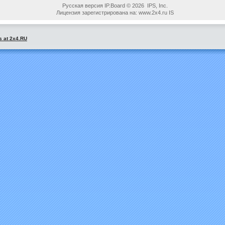
Русская версия IP.Board © 2026 IPS, Inc.
Лицензия зарегистрирована на: www.2x4.ru IS
s at 2x4.RU