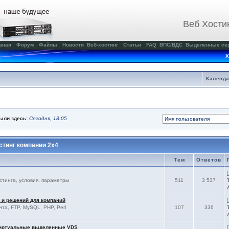
Веб Хости
вная
Форум
Файлы
Новости
Веб-хостинг
Статьи
FAQ
ВПС/ВДС
Выделенные се
Х
Календ
были здесь:
Сегодня, 18:05
тинг компании 2x4
Тем
Ответов
остинга, условия, параметры
511
3 537
 и решений для компаний
чта, FTP, MySQL, PHP, Perl
107
336
виртуальные выделенные VDS