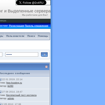
нг и Выделенные сервера
Мы работаем для Вас!
рвера
остинг:
Регистрация
Панель управления
арь
Пользователи
Поиск
Помощь
Последнее сообщение
22 01 2019, 22:14
Тема:
free-hosting.ru
Автор:
ik280
27 06 2014, 19:47
Тема:
Бесплатный тест хостинга
Автор:
admin
2 05 2012, 17:36