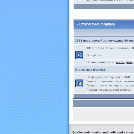
уродов и мошенников с которым
Статистика форума
3313 посетителей за последние 60 ми
3313
гостей,
0
пользователей,
0
Google.com
Полный список по:
последним 
Статистика форума
На форуме сообщений:
6 358
Зарегистрировано пользовател
Приветствуем последнего заре
Рекорд посещаемости форума
Quality web hosting and dedicated server