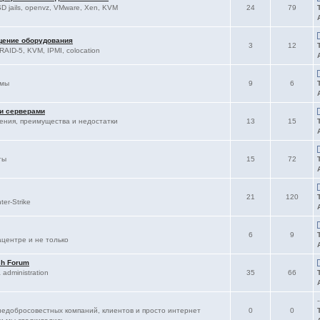
D jails, openvz, VMware, Xen, KVM
24
79
щение оборудования
3
12
RAID-5, KVM, IPMI, colocation
ммы
9
6
 и серверами
ления, преимущества и недостатки
13
15
ты
15
72
21
120
er-Strike
6
9
ацентре и не только
sh Forum
administration
35
66
-
едобросовестных компаний, клиентов и просто интернет
0
0