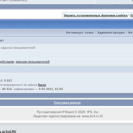
и мы сталкивались.
Удалить установленные форумом cookies
·
О
Активные темы
·
Администрация
·
Ак
нут
скрытых пользователей
действиям
,
именам пользователей
ей:
5 537
гистрированного по имени
Sarzz
 —
40 312
, зафиксирован —
9 03 2021, 01:53
Текстовая версия
Русская версия IP.Board © 2026 IPS, Inc.
Лицензия зарегистрирована на: www.2x4.ru IS
s at 2x4.RU