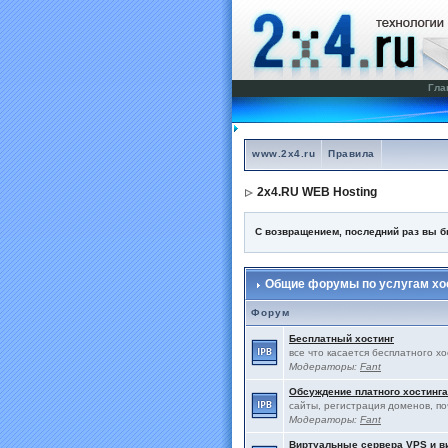
Гла
www.2x4.ru
Правила
2x4.RU WEB Hosting
С возвращением, последний раз вы 
Общие форумы по услугам хос
Форум
Бесплатный хостинг
все что касается бесплатного х
Модераторы:
Fant
Обсуждение платного хостинга
сайты, регистрация доменов, по
Модераторы:
Fant
Виртуальные сервера VPS и 