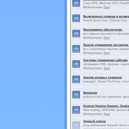
Linux VPS, Windows VPS, FreeBS
Модераторы:
Fant
Выделенные сервера и разме
Dual & Quad Core, 2*Quad Core, 
Программное обеспечение
все нужные для работы програ
Модераторы:
Fant
Панели управления хостингом
все о различных панелях управ
Модераторы:
Fant
Системы управления сайтами
обсуждаем CMS, форумы, скрип
Модераторы:
Fant
Аренда игровых серверов
Lineage2, Grand Theft Auto, Count
Вакансии
работа в хостинг компании, дат
General Hosting Support - Engli
Web hosting, VPS/VDS, Servers & 
Модераторы:
Fant
Черный список
Наш небольшой черный список н