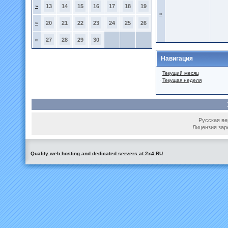
»
13
14
15
16
17
18
19
»
»
20
21
22
23
24
25
26
»
27
28
29
30
Навигация
·
Текущий месяц
·
Текущая неделя
Русская вер
Лицензия зар
Quality web hosting and dedicated servers at 2x4.RU