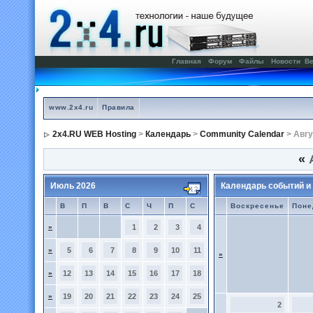
Главная
Форум
Файлы
Новости
Ве
www.2x4.ru
Правила
2x4.RU WEB Hosting
>
Календарь
>
Community Calendar
> Авгу
«
А
Июль 2026
Календарь событий и
В
П
В
С
Ч
П
С
Воскресенье
Поне
»
1
2
3
4
»
5
6
7
8
9
10
11
»
»
12
13
14
15
16
17
18
»
19
20
21
22
23
24
25
2