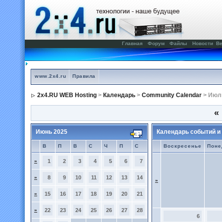
Главная
Форум
Файлы
Новости
Ве
www.2x4.ru
Правила
2x4.RU WEB Hosting
>
Календарь
>
Community Calendar
> Июл
«
Июнь 2025
Календарь событий и
В
П
В
С
Ч
П
С
Воскресенье
Поне
»
1
2
3
4
5
6
7
»
8
9
10
11
12
13
14
»
»
15
16
17
18
19
20
21
»
22
23
24
25
26
27
28
6