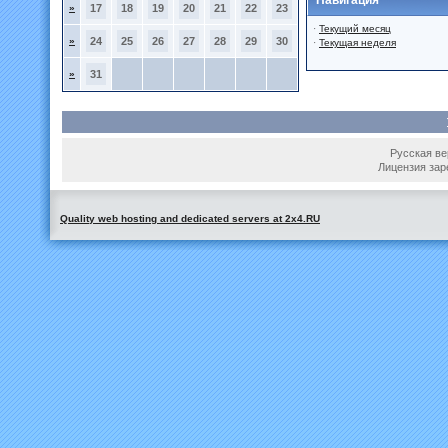
Навигация
»
17
18
19
20
21
22
23
·
Текущий месяц
»
24
25
26
27
28
29
30
·
Текущая неделя
»
31
Русская вер
Лицензия зар
Quality web hosting and dedicated servers at 2x4.RU