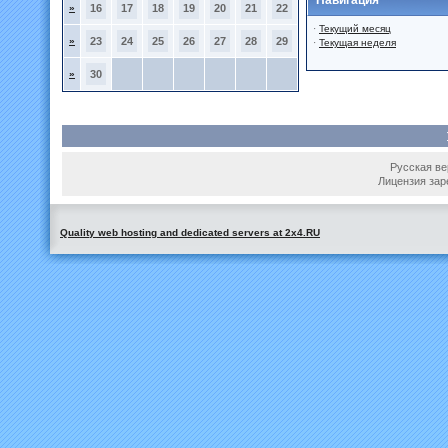
Навигация
»
16
17
18
19
20
21
22
·
Текущий месяц
»
23
24
25
26
27
28
29
·
Текущая неделя
»
30
Русская вер
Лицензия зар
Quality web hosting and dedicated servers at 2x4.RU