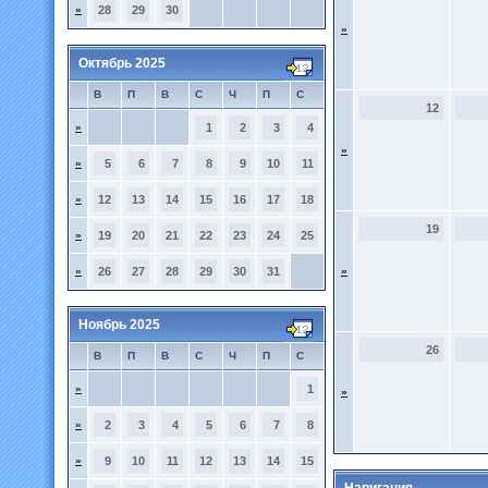
»
28
29
30
»
Октябрь 2025
В
П
В
С
Ч
П
С
12
»
1
2
3
4
»
»
5
6
7
8
9
10
11
»
12
13
14
15
16
17
18
19
»
19
20
21
22
23
24
25
»
26
27
28
29
30
31
»
Ноябрь 2025
26
В
П
В
С
Ч
П
С
»
1
»
»
2
3
4
5
6
7
8
»
9
10
11
12
13
14
15