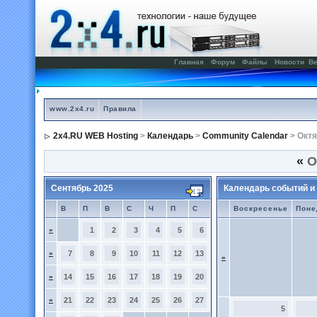
Главная
Форум
Файлы
Новости
Ве
www.2x4.ru
Правила
2x4.RU WEB Hosting
>
Календарь
>
Community Calendar
> Октя
«
О
Сентябрь 2025
Календарь событий и
В
П
В
С
Ч
П
С
Воскресенье
Поне
»
1
2
3
4
5
6
»
7
8
9
10
11
12
13
»
»
14
15
16
17
18
19
20
»
21
22
23
24
25
26
27
5