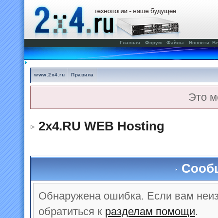
Главная
Форум
Файлы
Новости
Ве
www.2x4.ru
Правила
Это м
2x4.RU WEB Hosting
Сооб
Обнаружена ошибка. Если вам неи
обратиться к
разделам помощи
.