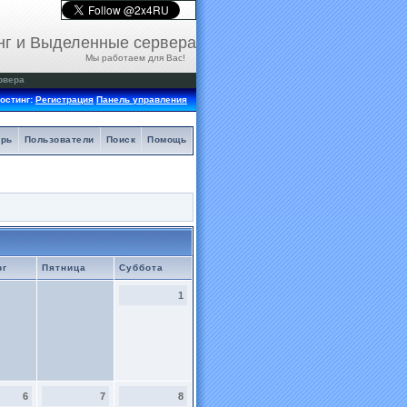
нг и Выделенные сервера
Мы работаем для Вас!
рвера
остинг:
Регистрация
Панель управления
арь
Пользователи
Поиск
Помощь
рг
Пятница
Суббота
1
6
7
8