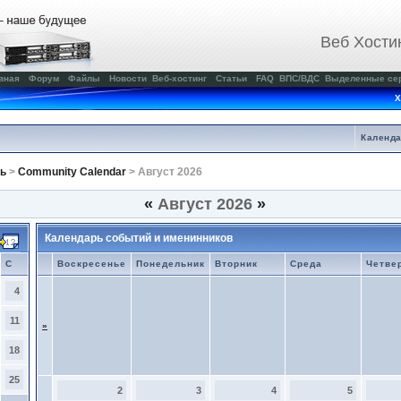
Веб Хости
вная
Форум
Файлы
Новости
Веб-хостинг
Статьи
FAQ
ВПС/ВДС
Выделенные се
Х
Календ
ь
>
Community Calendar
> Август 2026
«
Август 2026
»
Календарь событий и именинников
С
Воскресенье
Понедельник
Вторник
Среда
Четве
4
11
»
18
25
2
3
4
5