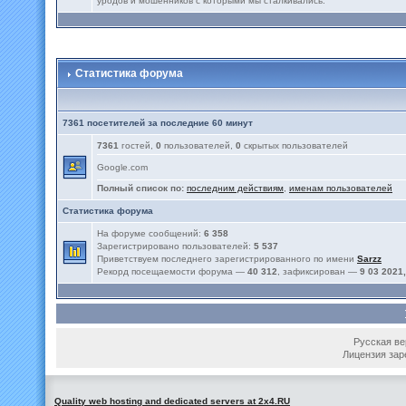
уродов и мошенников с которыми мы сталкивались.
Статистика форума
7361 посетителей за последние 60 минут
7361
гостей,
0
пользователей,
0
скрытых пользователей
Google.com
Полный список по:
последним действиям
,
именам пользователей
Статистика форума
На форуме сообщений:
6 358
Зарегистрировано пользователей:
5 537
Приветствуем последнего зарегистрированного по имени
Sarzz
Рекорд посещаемости форума —
40 312
, зафиксирован —
9 03 2021,
Русская вер
Лицензия зар
Quality web hosting and dedicated servers at 2x4.RU