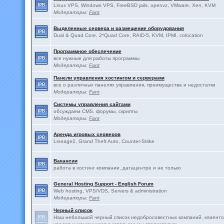
Linux VPS, Windows VPS, FreeBSD jails, openvz, VMware, Xen, KVM
Модераторы:
Fant
Выделенные сервера и размещение оборудования
Dual & Quad Core, 2*Quad Core, RAID-5, KVM, IPMI, colocation
Программное обеспечение
все нужные для работы программы
Модераторы:
Fant
Панели управления хостингом и серверами
все о различных панелях управления, преимущества и недостатки
Модераторы:
Fant
Системы управления сайтами
обсуждаем CMS, форумы, скрипты
Модераторы:
Fant
Аренда игровых серверов
Lineage2, Grand Theft Auto, Counter-Strike
Вакансии
работа в хостинг компании, датацентре и не только
General Hosting Support - English Forum
Web hosting, VPS/VDS, Servers & administration
Модераторы:
Fant
Черный список
Наш небольшой черный список недобросовестных компаний, клиенто