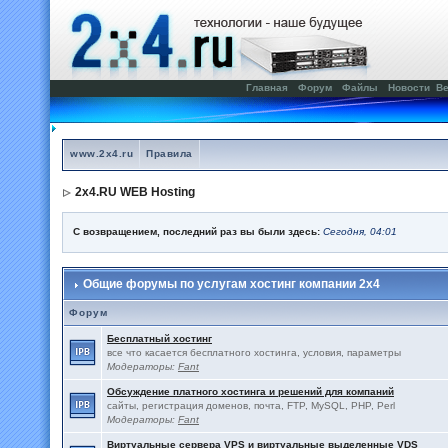
Главная
Форум
Файлы
Новости
Ве
www.2x4.ru
Правила
2x4.RU WEB Hosting
С возвращением, последний раз вы были здесь:
Сегодня, 04:01
Общие форумы по услугам хостинг компании 2x4
Форум
Бесплатный хостинг
все что касается бесплатного хостинга, условия, параметры
Модераторы:
Fant
Обсуждение платного хостинга и решений для компаний
сайты, регистрация доменов, почта, FTP, MySQL, PHP, Perl
Модераторы:
Fant
Виртуальные сервера VPS и виртуальные выделенные VDS