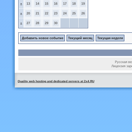
»
13
14
15
16
17
18
19
»
20
21
22
23
24
25
26
»
27
28
29
30
Добавить новое событие
Текущий месяц
Текущая неделя
Русская вер
Лицензия зар
Quality web hosting and dedicated servers at 2x4.RU