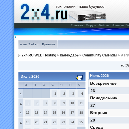
Главная
Форум
Файлы
Новости
Ве
www.2x4.ru
Правила
2x4.RU WEB Hosting
>
Календарь
>
Community Calendar
> Авгу
«
2
Июль 2026
Июль 2026
Воскресенье
В
П
В
С
Ч
П
С
26
»
1
2
3
4
Понедельник
»
5
6
7
8
9
10
11
27
Вторник
»
12
13
14
15
16
17
18
28
»
19
20
21
22
23
24
25
Среда