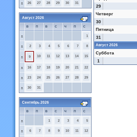
»
26
27
28
29
30
31
29
Четверг
Август 2026
30
В
П
В
С
Ч
П
С
Пятница
»
1
31
Август 2026
»
2
3
4
5
6
7
8
Суббота
10
11
12
13
14
15
»
9
1
»
16
17
18
19
20
21
22
»
23
24
25
26
27
28
29
»
30
31
Сентябрь 2026
В
П
В
С
Ч
П
С
»
1
2
3
4
5
»
6
7
8
9
10
11
12