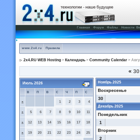
Главная
Форум
Файлы
Новости
Ве
www.2x4.ru
Правила
2x4.RU WEB Hosting
>
Календарь
>
Community Calendar
> Авгу
«
30
Ноябрь 2025
Июль 2026
Воскресенье
В
П
В
С
Ч
П
С
30
»
1
2
3
4
Декабрь 2025
»
5
6
7
8
9
10
11
Понедельник
1
»
12
13
14
15
16
17
18
Вторник
»
19
20
21
22
23
24
25
2