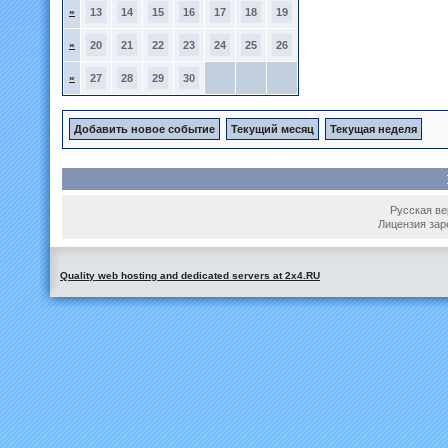
»
13
14
15
16
17
18
19
»
20
21
22
23
24
25
26
»
27
28
29
30
Добавить новое событие
Текущий месяц
Текущая неделя
Русская вер
Лицензия зар
Quality web hosting and dedicated servers at 2x4.RU