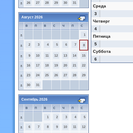
»
26
27
28
29
30
31
Среда
3
Август 2026
Четверг
В
П
В
С
Ч
П
С
4
»
1
Пятница
5
2
3
4
5
6
7
»
8
Суббота
»
9
10
11
12
13
14
15
6
»
16
17
18
19
20
21
22
»
23
24
25
26
27
28
29
»
30
31
Сентябрь 2026
В
П
В
С
Ч
П
С
»
1
2
3
4
5
»
6
7
8
9
10
11
12