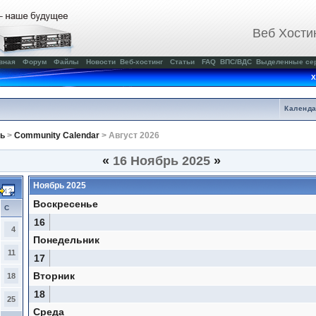
Веб Хости
вная
Форум
Файлы
Новости
Веб-хостинг
Статьи
FAQ
ВПС/ВДС
Выделенные се
Х
Календ
ь
>
Community Calendar
> Август 2026
«
16 Ноябрь 2025
»
Ноябрь 2025
Воскресенье
С
16
4
Понедельник
11
17
Вторник
18
18
25
Среда