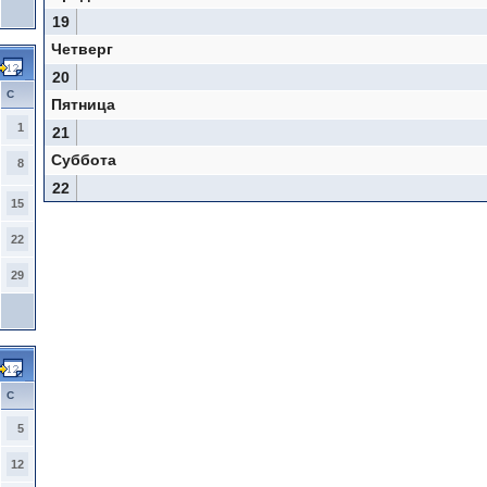
19
Четверг
20
С
Пятница
1
21
Суббота
8
22
15
22
29
С
5
12