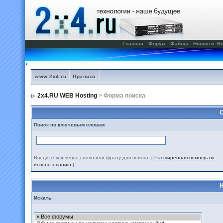
Главная
Форум
Файлы
Новости
Ве
www.2x4.ru
Правила
2x4.RU WEB Hosting
> Форма поиска
С
Поиск по ключевым словам
Введите ключевое слово или фразу для поиска.
[
Расширенная помощь по
использованию
]
Н
Искать