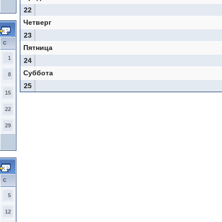
22
Четверг
23
С
Пятница
1
24
Суббота
8
25
15
22
29
С
5
12