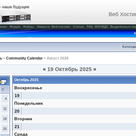
Веб Хости
вная
Форум
Файлы
Новости
Веб-хостинг
Статьи
FAQ
ВПС/ВДС
Выделенные се
Х
Календ
ь
>
Community Calendar
> Август 2026
«
19 Октябрь 2025
»
Октябрь 2025
Воскресенье
С
19
4
Понедельник
11
20
Вторник
18
21
25
Среда