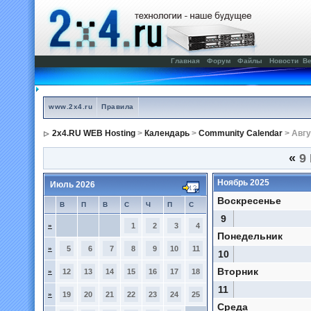
Главная
Форум
Файлы
Новости
Ве
www.2x4.ru
Правила
2x4.RU WEB Hosting
>
Календарь
>
Community Calendar
> Авгу
«
9 
Ноябрь 2025
Июль 2026
Воскресенье
В
П
В
С
Ч
П
С
9
»
1
2
3
4
Понедельник
»
5
6
7
8
9
10
11
10
Вторник
»
12
13
14
15
16
17
18
11
»
19
20
21
22
23
24
25
Среда