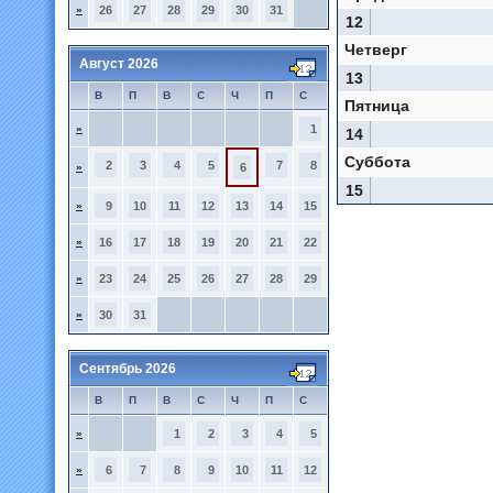
»
26
27
28
29
30
31
12
Четверг
Август 2026
13
В
П
В
С
Ч
П
С
Пятница
»
1
14
Суббота
2
3
4
5
7
8
»
6
15
»
9
10
11
12
13
14
15
»
16
17
18
19
20
21
22
»
23
24
25
26
27
28
29
»
30
31
Сентябрь 2026
В
П
В
С
Ч
П
С
»
1
2
3
4
5
»
6
7
8
9
10
11
12