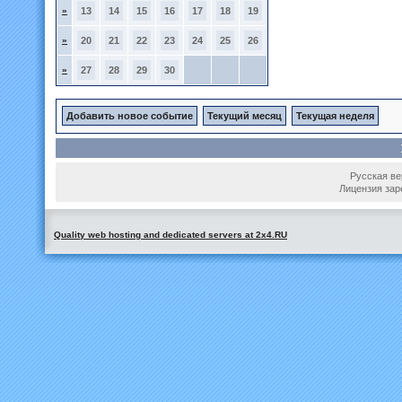
»
13
14
15
16
17
18
19
»
20
21
22
23
24
25
26
»
27
28
29
30
Добавить новое событие
Текущий месяц
Текущая неделя
Русская вер
Лицензия зар
Quality web hosting and dedicated servers at 2x4.RU