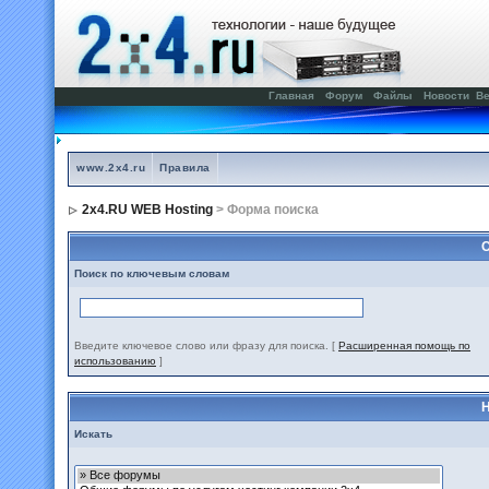
Главная
Форум
Файлы
Новости
Ве
www.2x4.ru
Правила
2x4.RU WEB Hosting
> Форма поиска
С
Поиск по ключевым словам
Введите ключевое слово или фразу для поиска.
[
Расширенная помощь по
использованию
]
Н
Искать