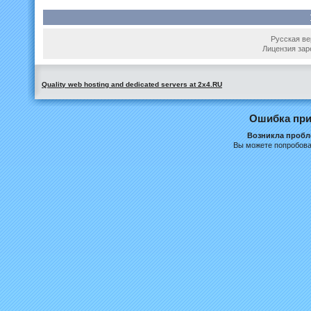
Русская вер
Лицензия зар
Quality web hosting and dedicated servers at 2x4.RU
Ошибка при
Возникла пробле
Вы можете попробова