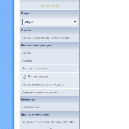
Опции
Опции
О себе
0x004 не указал(а) ничего о себе.
Личная информация
0x004
Newbie
Возраст не указан
Пол не указан
Место жительства не указано
День рождения не указан
Интересы
Нет данных
Другая информация
защита от ботиков: 22-3842-329-9853