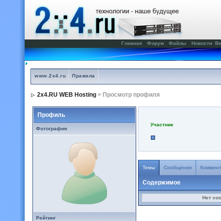
Главная
Форум
Файлы
Новости
Ве
www.2x4.ru
Правила
2x4.RU WEB Hosting
> Просмотр профиля
Профиль
Участник
Фотография
Темы
Сообщения
Коммен
Содержимое
Нет со
Рейтинг