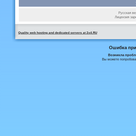
Русская вер
Лицензия зар
Quality web hosting and dedicated servers at 2x4.RU
Ошибка при
Возникла пробле
Вы можете попробова