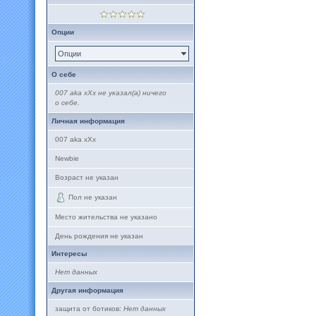
Опции
Опции
О себе
007 aka xXx не указал(а) ничего
о себе.
Личная информация
007 aka xXx
Newbie
Возраст не указан
Пол не указан
Место жительства не указано
День рождения не указан
Интересы
Нет данных
Другая информация
защита от ботиков:
Нет данных