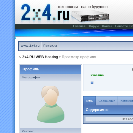
Главная
Форум
Файлы
Новости
Ве
www.2x4.ru
Правила
2x4.RU WEB Hosting
> Просмотр профиля
Профиль
Участник
Фотография
Темы
Сообщения
Коммен
Содержимое
Нет со
Рейтинг