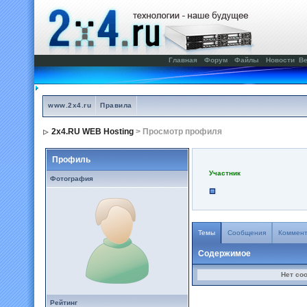
Главная
Форум
Файлы
Новости
Ве
www.2x4.ru
Правила
2x4.RU WEB Hosting
> Просмотр профиля
Профиль
Участник
Фотография
Темы
Сообщения
Коммен
Содержимое
Нет со
Рейтинг