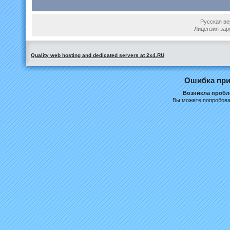
Русская вер
Лицензия зар
Quality web hosting and dedicated servers at 2x4.RU
Ошибка при
Возникла пробле
Вы можете попробова