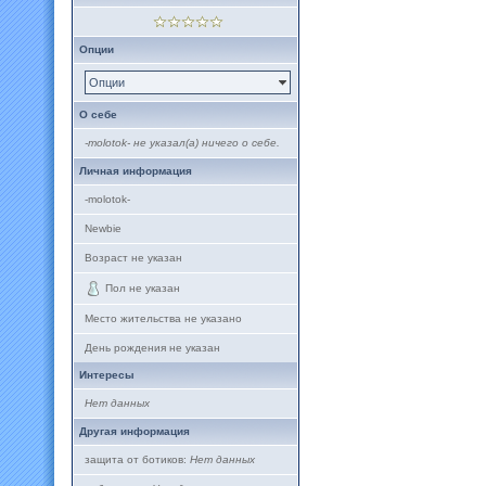
Опции
Опции
О себе
-molotok- не указал(а) ничего о себе.
Личная информация
-molotok-
Newbie
Возраст не указан
Пол не указан
Место жительства не указано
День рождения не указан
Интересы
Нет данных
Другая информация
защита от ботиков:
Нет данных