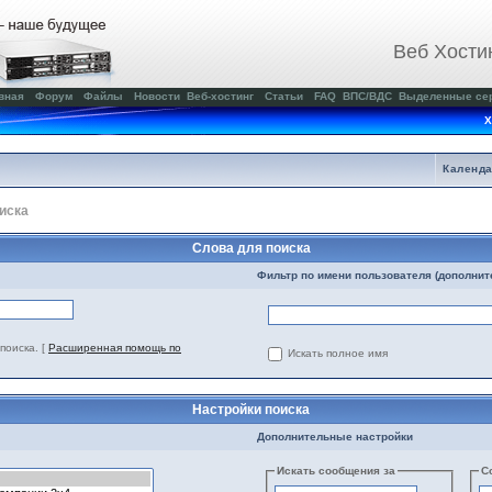
Веб Хости
вная
Форум
Файлы
Новости
Веб-хостинг
Статьи
FAQ
ВПС/ВДС
Выделенные се
Х
Календ
иска
Слова для поиска
Фильтр по имени пользователя (дополнит
поиска.
[
Расширенная помощь по
Искать полное имя
Настройки поиска
Дополнительные настройки
Искать сообщения за
С