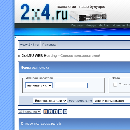
Главная
Форум
Файлы
Новости
Ве
www.2x4.ru
Правила
2x4.RU WEB Hosting
> Список пользователей
Фильтры поиска
Имя пользователя
Фото
Только 
, сортировать по
277 страниц
1
2
3
>
»
Список пользователей