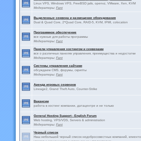
Linux VPS, Windows VPS, FreeBSD jails, openvz, VMware, Xen, KVM
Модераторы:
Fant
Выделенные сервера и размещение оборудования
Dual & Quad Core, 2*Quad Core, RAID-5, KVM, IPMI, colocation
Программное обеспечение
все нужные для работы программы
Модераторы:
Fant
Панели управления хостингом и серверами
все о различных панелях управления, преимущества и недостатки
Модераторы:
Fant
Системы управления сайтами
обсуждаем CMS, форумы, скрипты
Модераторы:
Fant
Аренда игровых серверов
Lineage2, Grand Theft Auto, Counter-Strike
Вакансии
работа в хостинг компании, датацентре и не только
General Hosting Support - English Forum
Web hosting, VPS/VDS, Servers & administration
Модераторы:
Fant
Черный список
Наш небольшой черный список недобросовестных компаний, клиенто