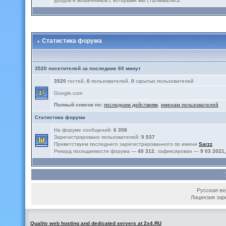
уродов и мошенников с которыми мы сталкивались.
Статистика форума
3520 посетителей за последние 60 минут
3520
гостей,
0
пользователей,
0
скрытых пользователей
Google.com
Полный список по:
последним действиям
,
именам пользователей
Статистика форума
На форуме сообщений:
6 358
Зарегистрировано пользователей:
5 537
Приветствуем последнего зарегистрированного по имени
Sarzz
Рекорд посещаемости форума —
40 312
, зафиксирован —
9 03 2021,
Русская вер
Лицензия зар
Quality web hosting and dedicated servers at 2x4.RU