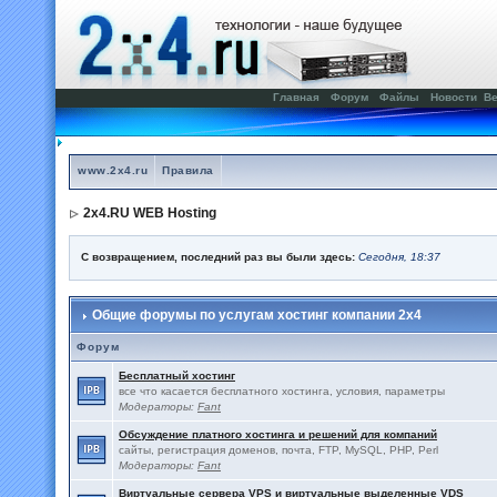
Главная
Форум
Файлы
Новости
Ве
www.2x4.ru
Правила
2x4.RU WEB Hosting
С возвращением, последний раз вы были здесь:
Сегодня, 18:37
Общие форумы по услугам хостинг компании 2x4
Форум
Бесплатный хостинг
все что касается бесплатного хостинга, условия, параметры
Модераторы:
Fant
Обсуждение платного хостинга и решений для компаний
сайты, регистрация доменов, почта, FTP, MySQL, PHP, Perl
Модераторы:
Fant
Виртуальные сервера VPS и виртуальные выделенные VDS